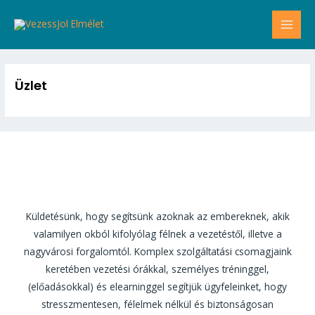
Skip
MAI
to
MEN
content
Üzlet
Küldetésünk, hogy segítsünk azoknak az embereknek, akik
valamilyen okból kifolyólag félnek a vezetéstől, illetve a
nagyvárosi forgalomtól. Komplex szolgáltatási csomagjaink
keretében vezetési órákkal, személyes tréninggel,
(előadásokkal) és elearninggel segítjük ügyfeleinket, hogy
stresszmentesen, félelmek nélkül és biztonságosan