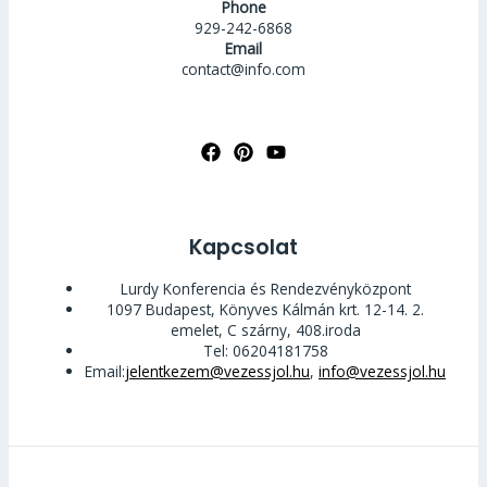
Phone
929-242-6868
Email
contact@info.com
Kapcsolat
Lurdy Konferencia és Rendezvényközpont
1097 Budapest, Könyves Kálmán krt. 12-14. 2.
emelet, C szárny, 408.iroda
Tel: 06204181758
Email:
jelentkezem@vezessjol.hu
,
info@vezessjol.hu