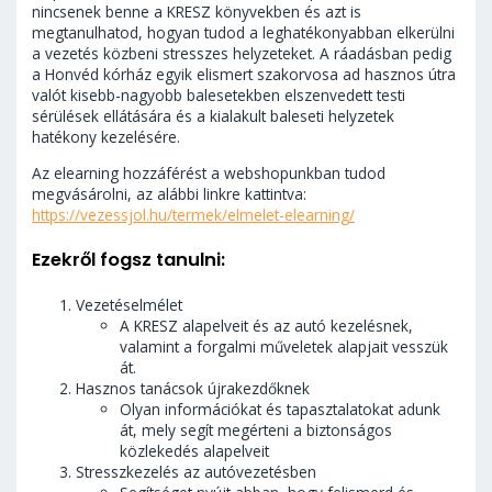
nincsenek benne a KRESZ könyvekben és azt is
megtanulhatod, hogyan tudod a leghatékonyabban elkerülni
a vezetés közbeni stresszes helyzeteket. A ráadásban pedig
a Honvéd kórház egyik elismert szakorvosa ad hasznos útra
valót kisebb-nagyobb balesetekben elszenvedett testi
sérülések ellátására és a kialakult baleseti helyzetek
hatékony kezelésére.
Az elearning hozzáférést a webshopunkban tudod
megvásárolni, az alábbi linkre kattintva:
https://vezessjol.hu/termek/elmelet-elearning/
Ezekről fogsz tanulni:
Vezetéselmélet
A KRESZ alapelveit és az autó kezelésnek,
valamint a forgalmi műveletek alapjait vesszük
át.
Hasznos tanácsok újrakezdőknek
Olyan információkat és tapasztalatokat adunk
át, mely segít megérteni a biztonságos
közlekedés alapelveit
Stresszkezelés az autóvezetésben