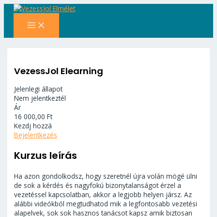
MAIN
Skip
MENU
to
content
VezessJol Elearning
Jelenlegi állapot
Nem jelentkeztél
Ár
16 000,00 Ft
Kezdj hozzá
Bejelentkezés
Kurzus leírás
Ha azon gondolkodsz, hogy szeretnél újra volán mögé ülni
de sok a kérdés és nagyfokú bizonytalanságot érzel a
vezetéssel kapcsolatban, akkor a legjobb helyen jársz. Az
alábbi videókból megtudhatod mik a legfontosabb vezetési
alapelvek, sok sok hasznos tanácsot kapsz amik biztosan