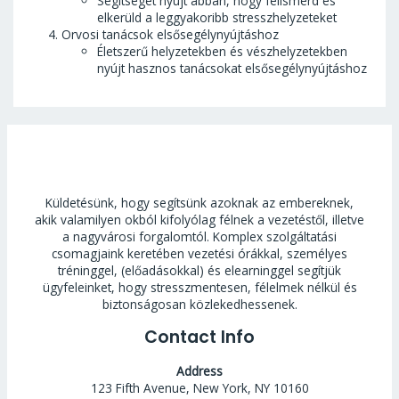
Segítséget nyújt abban, hogy felismerd és
elkerüld a leggyakoribb stresszhelyzeteket
Orvosi tanácsok elsősegélynyújtáshoz
Életszerű helyzetekben és vészhelyzetekben
nyújt hasznos tanácsokat elsősegélynyújtáshoz
Küldetésünk, hogy segítsünk azoknak az embereknek,
akik valamilyen okból kifolyólag félnek a vezetéstől, illetve
a nagyvárosi forgalomtól. Komplex szolgáltatási
csomagjaink keretében vezetési órákkal, személyes
tréninggel, (előadásokkal) és elearninggel segítjük
ügyfeleinket, hogy stresszmentesen, félelmek nélkül és
biztonságosan közlekedhessenek.
Contact Info
Address
123 Fifth Avenue, New York, NY 10160